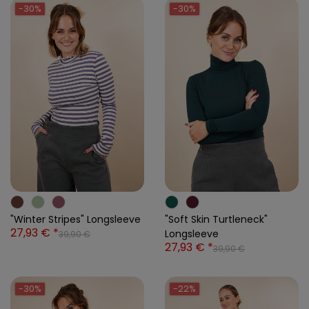
-30%
-30%
"Winter Stripes" Longsleeve
"Soft Skin Turtleneck"
27,93 € *
Longsleeve
39,90 €
27,93 € *
39,90 €
-30%
-22%