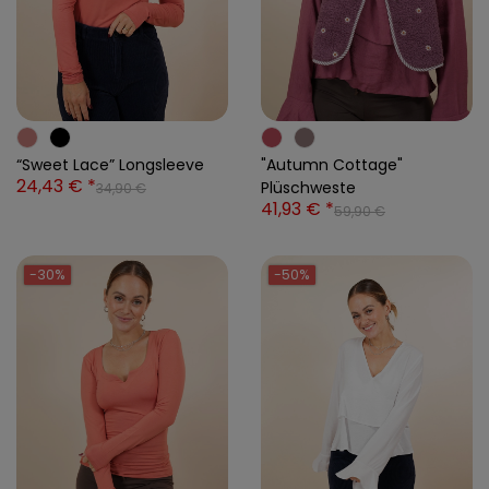
“Sweet Lace” Longsleeve
"Autumn Cottage"
24,43 € *
Plüschweste
34,90 €
41,93 € *
59,90 €
-30%
-50%