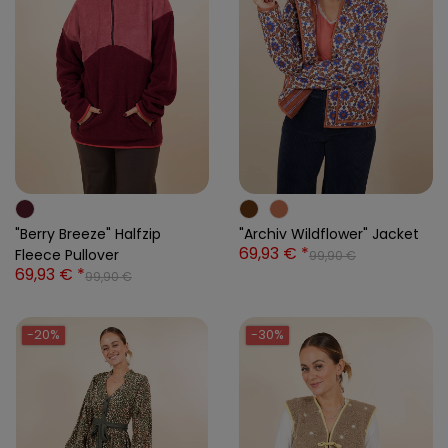
"Berry Breeze" Halfzip
"Archiv Wildflower" Jacket
69,93 € *
Fleece Pullover
99,90 €
69,93 € *
99,90 €
-20%
-30%