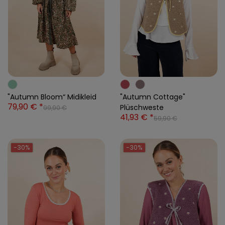
"Autumn Bloom“ Midikleid
"Autumn Cottage"
79,90 € *
Plüschweste
99,90 €
41,93 € *
59,90 €
-30%
-30%