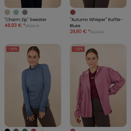
"Charm Zip" Sweater
"Autumn Whisper" Ruffle-
48,93 € *
Bluse
69,90 €
29,90 € *
59,90 €
-30%
-33%