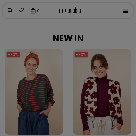
0
NEW IN
-30%
-30%