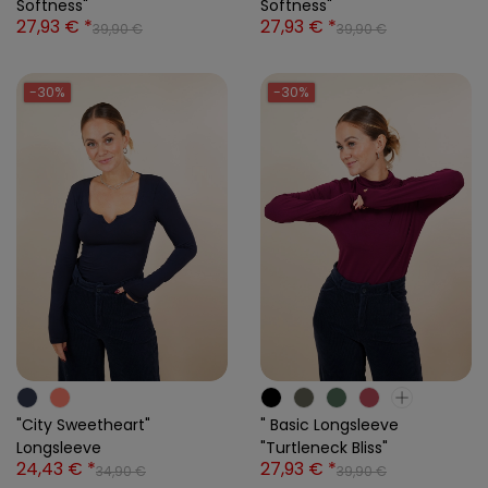
Softness"
Softness"
27,93 € *
27,93 € *
39,90 €
39,90 €
-30%
-30%
"City Sweetheart"
" Basic Longsleeve
Longsleeve
"Turtleneck Bliss"
24,43 € *
27,93 € *
34,90 €
39,90 €