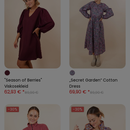
"Season of Berries"
„Secret Garden“ Cotton
Viskosekleid
Dress
62,93 € *
69,90 € *
89,90 €
89,90 €
-30%
-30%