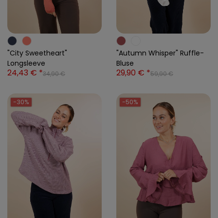
"City Sweetheart"
"Autumn Whisper" Ruffle-
Longsleeve
Bluse
24,43 € *
29,90 € *
34,90 €
59,90 €
-30%
-50%