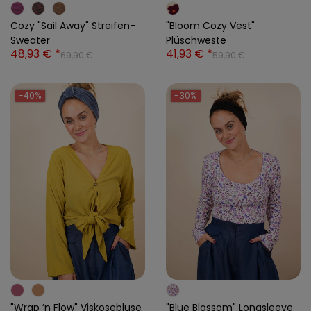
Cozy "Sail Away" Streifen-
"Bloom Cozy Vest"
Sweater
Plüschweste
48,93 € *
41,93 € *
69,90 €
59,90 €
-40%
-30%
"Wrap ’n Flow" Viskosebluse
"Blue Blossom" Longsleeve