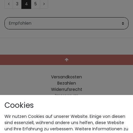
3
4
5
Versandkosten
Bezahlen
Widerrufs­recht
Impressum
Cookies
Daten­schutz­erklärung
AGB
Wir nutzen Cookies auf unserer Website. Einige von diesen
Kontakt
sind essenziell, während andere uns helfen, diese Website
Retoure anmelden
und Ihre Erfahrung zu verbessern. Weitere Informationen zu
Vertrag widerrufen