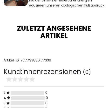
und der Einsatz erneuerbarer Energien
reduzieren unseren ökologischen Fußabdruck
ZULETZT ANGESEHENE
ARTIKEL
Artikel-ID:
777793886
77339
Kund:innenrezensionen
(0)
5
0
4
0
3
0