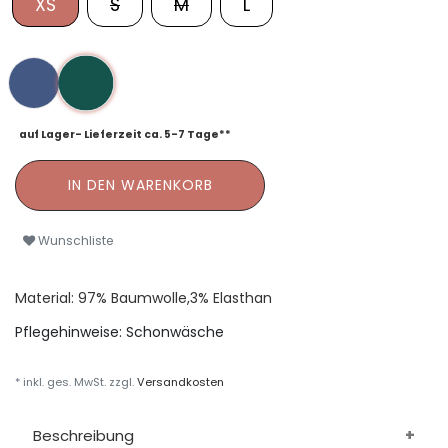
XS
S
M
L
auf Lager- Lieferzeit ca. 5-7 Tage**
IN DEN WARENKORB
Wunschliste
Material: 97% Baumwolle,3% Elasthan
Pflegehinweise:
Schonwäsche
* inkl. ges. MwSt. zzgl.
Versandkosten
Beschreibung