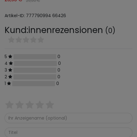
29,90 €
Artikel-ID:
777790994
66426
Kund:innenrezensionen
(0)
5
0
4
0
3
0
2
0
1
0