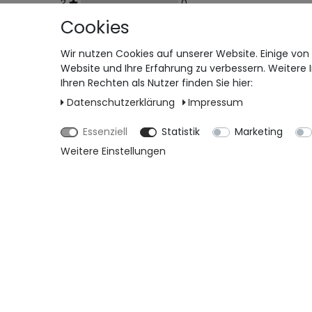
3
0
2
0
Cookies
1
0
Wir nutzen Cookies auf unserer Website. Einige von 
Website und Ihre Erfahrung zu verbessern. Weiter
Ihren Rechten als Nutzer finden Sie hier:
Daten­schutz­erklärung
Impressum
Essenziell
Statistik
Marketing
Weitere Einstellungen
Versandkosten
Bezahlen
Widerrufs­recht
Impressum