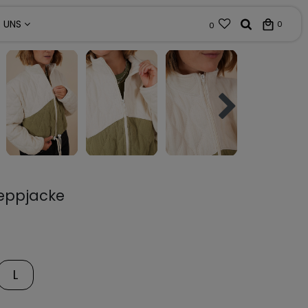
R UNS
0
0
teppjacke
L