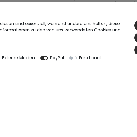
diesen sind essenziell, während andere uns helfen, diese
e Informationen zu den von uns verwendeten Cookies und
Rezension senden
Externe Medien
PayPal
Funktional
Daten­schutz­erklärung
AGB
Kontakt
Retoure anmelden