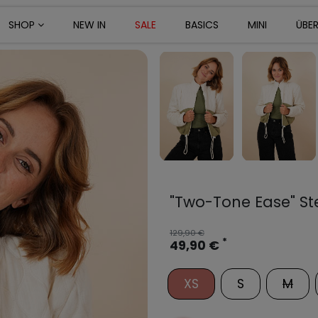
SHOP
NEW IN
SALE
BASICS
MINI
ÜBE
"Two-Tone Ease" S
129,90 €
*
49,90 €
XS
S
M