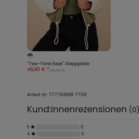
"Two-Tone Ease" Steppjacke
49,90 € *
129,90 €
Artikel-ID:
777793898
77331
Kund:innenrezensionen
(0
5
0
4
0