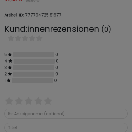
69,90 €
Artikel-ID:
777794725
81677
Kund:innenrezensionen
(0)
5
0
4
0
3
0
2
0
1
0