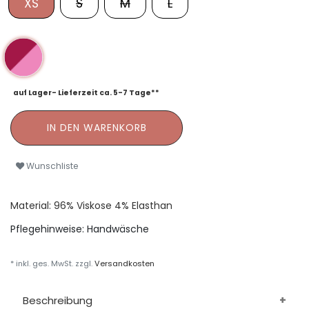
XS
S
M
L
auf Lager- Lieferzeit ca. 5-7 Tage**
IN DEN WARENKORB
Wunschliste
Material: 96% Viskose 4% Elasthan
Pflegehinweise:
Handwäsche
* inkl. ges. MwSt. zzgl.
Versandkosten
Beschreibung