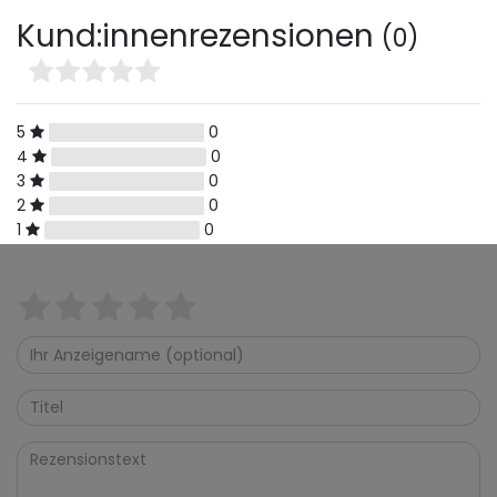
Kund:innenrezensionen
(0)
5
0
4
0
3
0
2
0
1
0