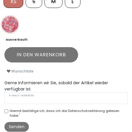
XS
S
M
L
ausverkauft
IN DEN WARENKORB
Wunschliste
Gerne informieren wir Sie, sobald der Artikel wieder
verfügbar ist.
E-MAIL-ADRESSE
Hiermit bestätige ich, dass ich die
Daten­schutz­erklärung
gelesen
*
habe.
Senden