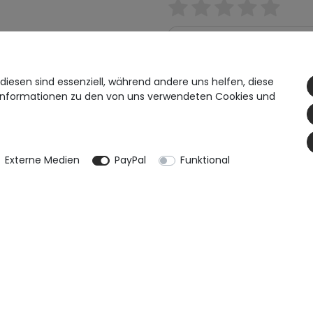
diesen sind essenziell, während andere uns helfen, diese
e Informationen zu den von uns verwendeten Cookies und
Rezension senden
Externe Medien
PayPal
Funktional
Daten­schutz­erklärung
AGB