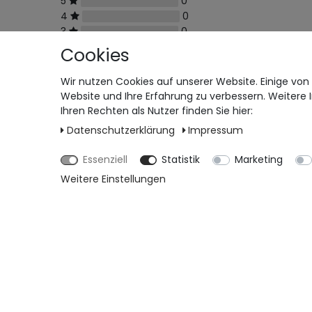
5
0
4
0
3
0
2
0
Cookies
1
0
Wir nutzen Cookies auf unserer Website. Einige von 
Website und Ihre Erfahrung zu verbessern. Weiter
Ihren Rechten als Nutzer finden Sie hier:
Daten­schutz­erklärung
Impressum
Essenziell
Statistik
Marketing
Weitere Einstellungen
Versandkosten
Bezahlen