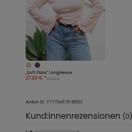
„Soft Flare“ Longsleeve
27,93 € *
39,90 €
Artikel-ID:
777794576
81053
Kund:innenrezensionen
(0