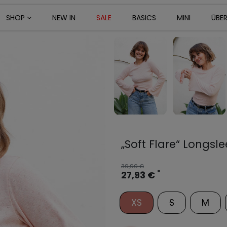
SHOP
NEW IN
SALE
BASICS
MINI
ÜBE
„Soft Flare“ Longsl
39,90 €
*
27,93 €
XS
S
M