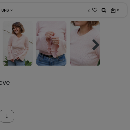
R UNS
0
0
eeve
L