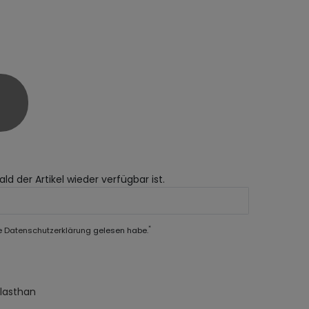
ld der Artikel wieder verfügbar ist.
*
e
Daten­schutz­erklärung
gelesen habe.
Elasthan