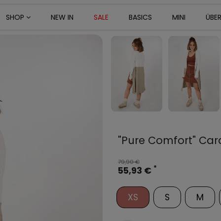
SHOP
NEW IN
SALE
BASICS
MINI
ÜBE
"Pure Comfort" Car
79,90 €
*
55,93 €
XS
S
M