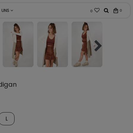
R UNS
0
0
digan
L