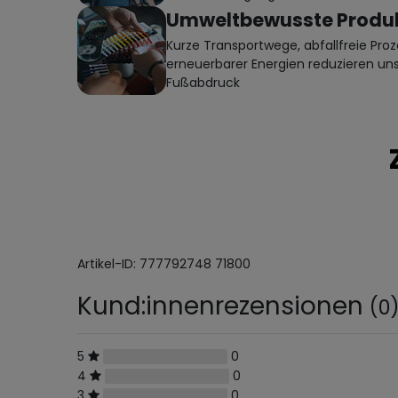
Umweltbewusste Produk
Kurze Transportwege, abfallfreie Proz
erneuerbarer Energien reduzieren un
Fußabdruck
Artikel-ID:
777792748
71800
Kund:innenrezensionen
(0
5
0
4
0
3
0