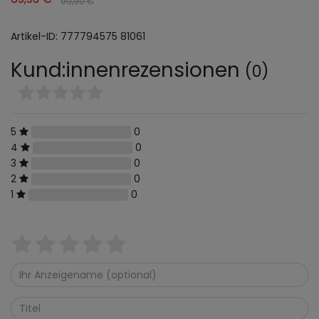
99,90 €
Artikel-ID:
777794575
81061
Kund:innenrezensionen
(0)
5
0
4
0
3
0
2
0
1
0