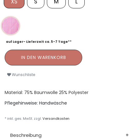
XS
S
M
L
auf Lager- Lieferzeit ca. 5-7 Tage**
IN DEN WARENKORB
Wunschliste
Material: 75% Baumwolle 25% Polyester
Pflegehinweise:
Handwäsche
* inkl. ges. MwSt. zzgl.
Versandkosten
Beschreibung