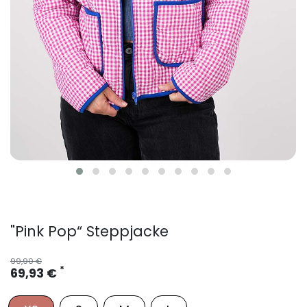
"Pink Pop“ Steppjacke
99,90 €
*
69,93 €