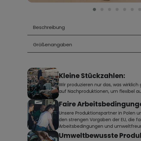
Beschreibung
Größenangaben
Kleine Stückzahlen:
Wir produzieren nur das, was wirklic
auf Nachproduktionen, um flexibel au
Faire Arbeitsbedingung
Unsere Produktionspartner in Polen 
den strengen Vorgaben der EU, die fa
Arbeitsbedingungen und umweltfreun
Umweltbewusste Produk