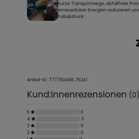
Kurze Transportwege, abfallfreie Proz
erneuerbarer Energien reduzieren un
Fußabdruck
Artikel-ID:
777793466
75241
Kund:innenrezensionen
(0
5
0
4
0
3
0
2
0