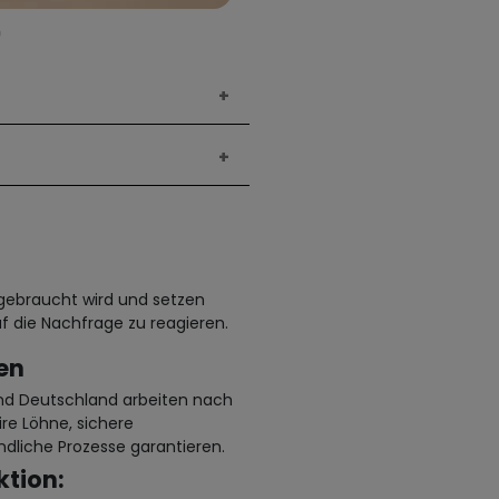
h gebraucht wird und setzen
f die Nachfrage zu reagieren.
en
und Deutschland arbeiten nach
ire Löhne, sichere
dliche Prozesse garantieren.
tion: