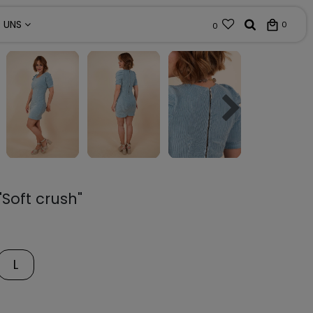
R UNS
0
0
"Soft crush"
L