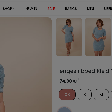
SHOP
NEW IN
SALE
BASICS
MINI
ÜBE
enges ribbed Kleid 
*
74,90 €
XS
S
M