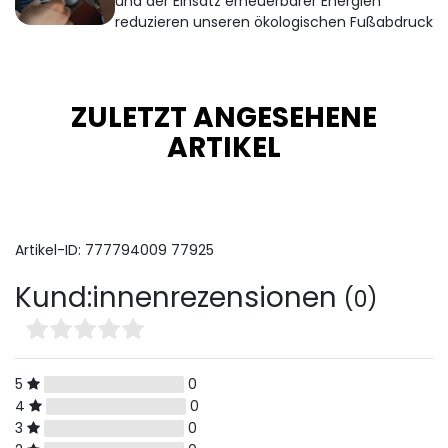
und der Einsatz erneuerbarer Energien
reduzieren unseren ökologischen Fußabdruck
ZULETZT ANGESEHENE
ARTIKEL
Artikel-ID:
777794009
77925
Kund:innenrezensionen
(0)
5
0
4
0
3
0