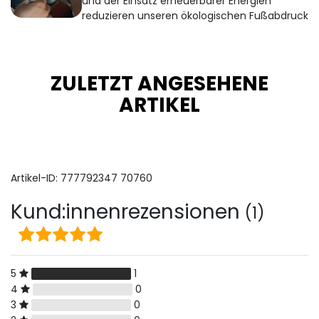
und der Einsatz erneuerbarer Energien
reduzieren unseren ökologischen Fußabdruck
ZULETZT ANGESEHENE
ARTIKEL
Artikel-ID:
777792347
70760
Kund:innenrezensionen
(1)
5
1
4
0
3
0