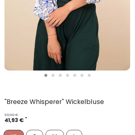
"Breeze Whisperer" Wickelbluse
59,90 €
*
41,93 €