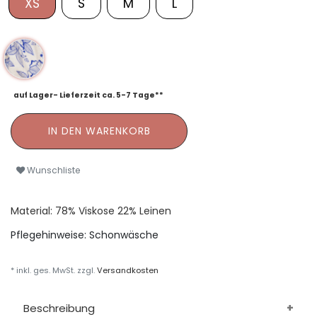
XS
S
M
L
auf Lager- Lieferzeit ca. 5-7 Tage**
IN DEN WARENKORB
Wunschliste
Material: 78% Viskose 22% Leinen
Pflegehinweise:
Schonwäsche
* inkl. ges. MwSt. zzgl.
Versandkosten
Beschreibung