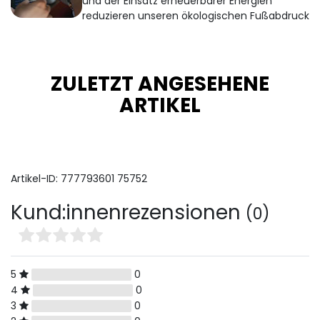
und der Einsatz erneuerbarer Energien
reduzieren unseren ökologischen Fußabdruck
ZULETZT ANGESEHENE
ARTIKEL
Artikel-ID:
777793601
75752
Kund:innenrezensionen
(0)
5
0
4
0
3
0