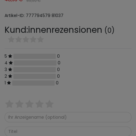
69,90 €
Artikel-ID:
777794579
81037
Kund:innenrezensionen
(0)
5
0
4
0
3
0
2
0
1
0