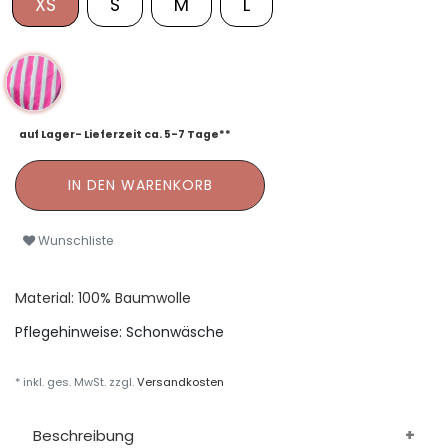
XS
S
M
L
auf Lager- Lieferzeit ca. 5-7 Tage**
IN DEN WARENKORB
Wunschliste
Material: 100% Baumwolle
Pflegehinweise:
Schonwäsche
* inkl. ges. MwSt. zzgl.
Versandkosten
Beschreibung