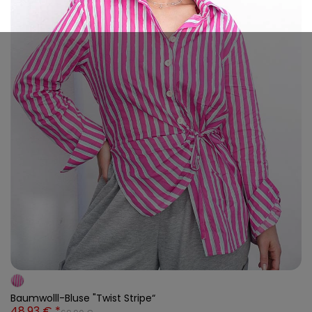
Baumwolll-Bluse "Twist Stripe“
48,93 € *