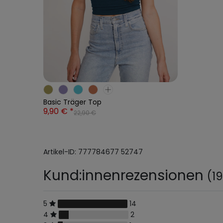
Basic Träger Top
9,90 € *
22,90 €
Artikel-ID:
777784677
52747
Kund:innenrezensionen
(19
5
14
4
2