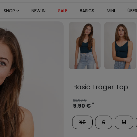
SHOP
NEW IN
SALE
BASICS
MINI
ÜBE
Basic Träger Top
22,90 €
*
9,90 €
XS
S
M