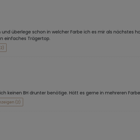
 und überlege schon in welcher Farbe ich es mir als nächstes hol
in einfaches Trägertop.
2)
d ich keinen BH drunter benötige. Hätt es gerne in mehreren Farben
nzeigen (2)