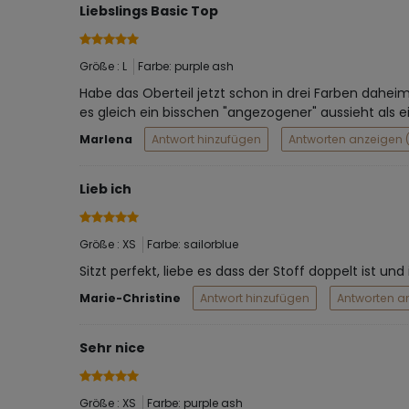
Liebslings Basic Top
Größe : L
Farbe: purple ash
Habe das Oberteil jetzt schon in drei Farben daheim
es gleich ein bisschen "angezogener" aussieht als e
Marlena
Antwort hinzufügen
Antworten anzeigen (
Lieb ich
Größe : XS
Farbe: sailorblue
Sitzt perfekt, liebe es dass der Stoff doppelt ist un
Marie-Christine
Antwort hinzufügen
Antworten a
Sehr nice
Größe : XS
Farbe: purple ash