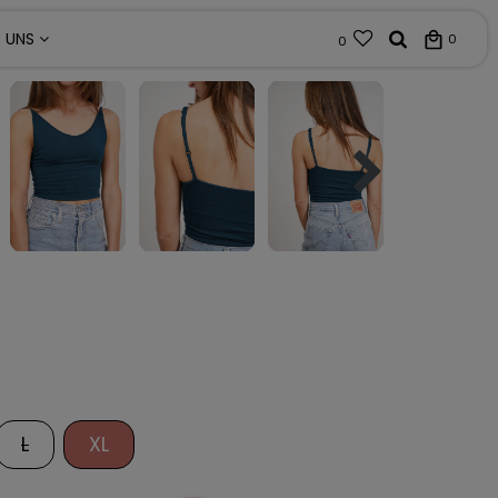
R UNS
0
0
L
XL